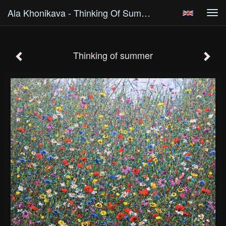
Ala Khonikava - Thinking Of Summer
Tog
navi
Thinking of summer