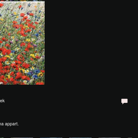
oek
ma appart.