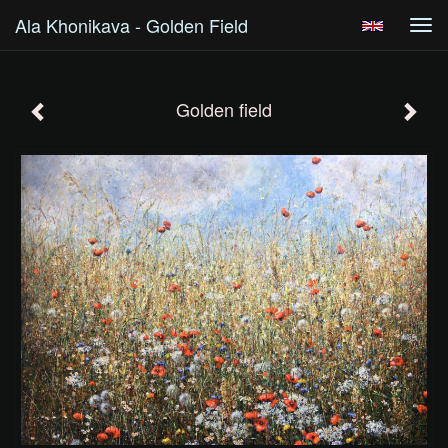
Ala Khonikava - Golden Field
Tog
navi
Golden field