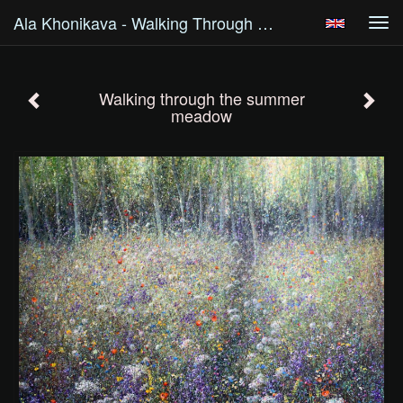
Ala Khonikava - Walking Through The Summer Meadow
Tog
navi
Walking through the summer
meadow