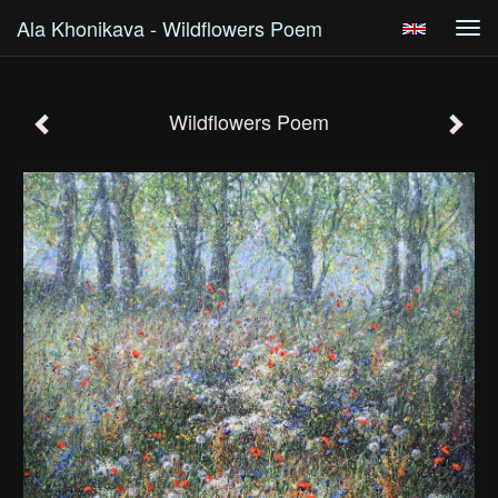
Ala Khonikava - Wildflowers Poem
Tog
navi
Wildflowers Poem